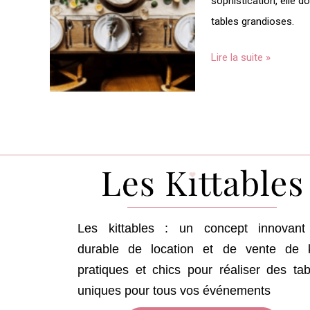
sophistication, elle do
table
tables grandioses.
5
étoiles
Lire la suite »
Les kittables : u
n concept innovant
durable de location et de vente de k
pratiques et chics pour réaliser des tab
uniques pour tous vos événements