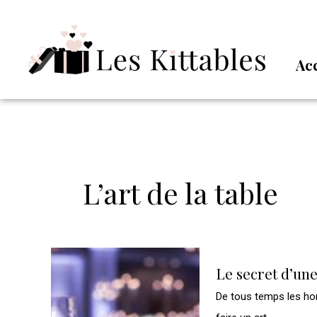
Aller
au
contenu
Ac
L’art de la table
Le
Le secret d’une
secret
De tous temps les ho
d’une