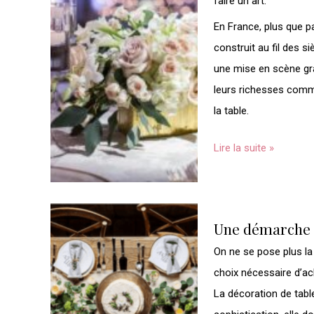
faire un art.
table
réussie
En France, plus que par
construit au fil des si
une mise en scène gra
leurs richesses comme
la table.
Lire la suite »
Une
Une démarche d
démarche
On ne se pose plus la
durable
choix nécessaire d’ac
pour
La décoration de table
une