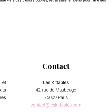
nne vie à des trésors oubliés, retravaillés, embellis pour faire des
Contact
Les Kittables
 et
42, rue de Maubeuge
its
75009 Paris
les
contact@leskittables.com