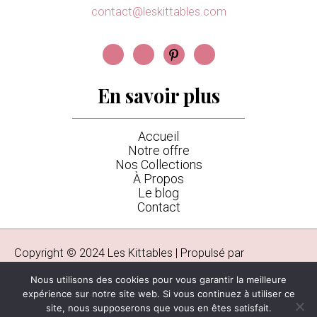
contact@leskittables.com
En savoir plus
Accueil
Notre offre
Nos Collections
À Propos
Le blog
Contact
Copyright © 2024 Les Kittables | Propulsé par
Octowebdesign
Nous utilisons des cookies pour vous garantir la meilleure
expérience sur notre site web. Si vous continuez à utiliser ce
site, nous supposerons que vous en êtes satisfait.
Politique de confidentialité
Mentions légales