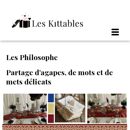
Aller
Navigation
au
des
contenu
articles
Les Philosophe
Partage d’agapes, de mots et de
mets délicats